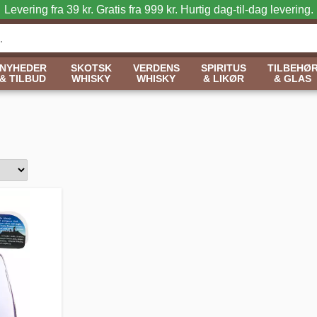
Levering fra 39 kr. Gratis fra 999 kr.
Hurtig dag-til-dag levering.
NYHEDER
SKOTSK
VERDENS
SPIRITUS
TILBEHØ
& TILBUD
WHISKY
WHISKY
& LIKØR
& GLAS