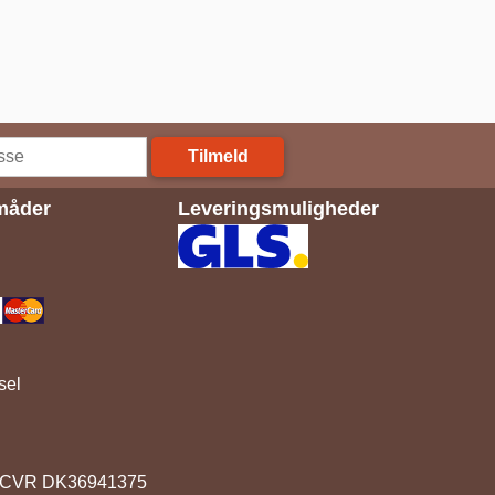
Tilmeld
måder
Leveringsmuligheder
sel
91. CVR DK36941375