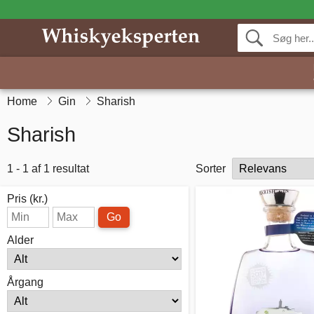
Home
Gin
Sharish
Sharish
1 - 1 af 1 resultat
Sorter
Pris (kr.)
Go
Alder
Årgang