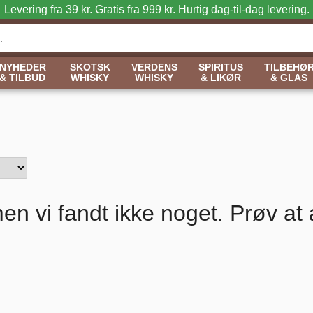
Levering fra 39 kr. Gratis fra 999 kr.
Hurtig dag-til-dag levering.
NYHEDER
SKOTSK
VERDENS
SPIRITUS
TILBEHØ
& TILBUD
WHISKY
WHISKY
& LIKØR
& GLAS
en vi fandt ikke noget. Prøv at 