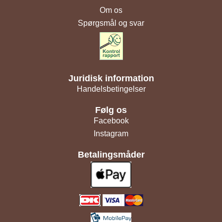
Om os
Spørgsmål og svar
Juridisk information
Handelsbetingelser
Følg os
Facebook
Instagram
Betalingsmåder