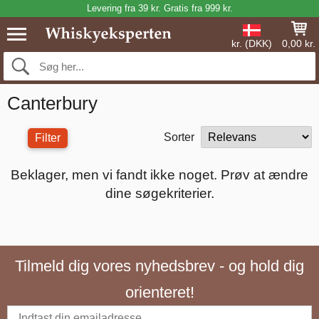
Levering fra 39 kr. Gratis fra 999 kr.
kr. (DKK)
0,00 kr.
Canterbury
Sorter
Filter
Beklager, men vi fandt ikke noget. Prøv at ændre
dine søgekriterier.
Tilmeld dig vores nyhedsbrev - og hold dig
orienteret!