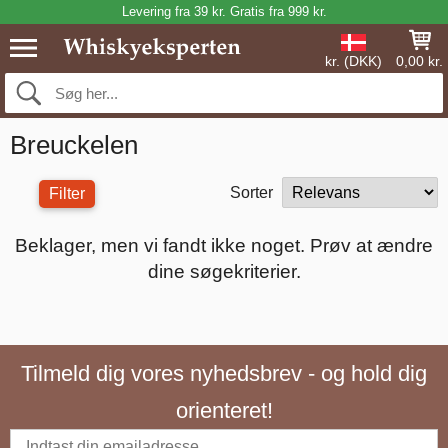
Levering fra 39 kr. Gratis fra 999 kr.
kr. (DKK)
0,00 kr.
Breuckelen
Sorter
Filter
Beklager, men vi fandt ikke noget. Prøv at ændre
dine søgekriterier.
Tilmeld dig vores nyhedsbrev - og hold dig
orienteret!