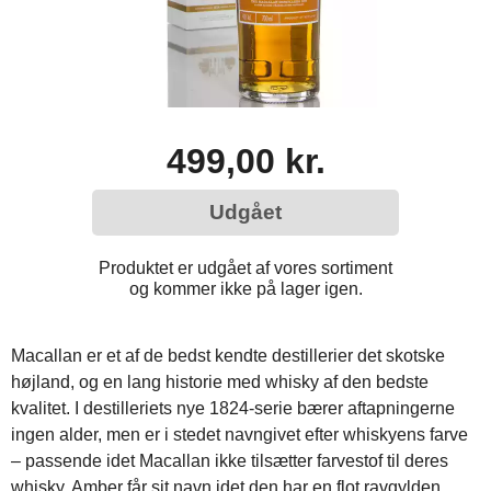
499,00 kr.
Udgået
Produktet er udgået af vores sortiment
og kommer ikke på lager igen.
Macallan er et af de bedst kendte destillerier det skotske
højland, og en lang historie med whisky af den bedste
kvalitet. I destilleriets nye 1824-serie bærer aftapningerne
ingen alder, men er i stedet navngivet efter whiskyens farve
– passende idet Macallan ikke tilsætter farvestof til deres
whisky. Amber får sit navn idet den har en flot ravgylden