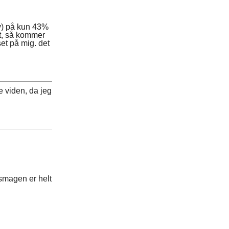
pv) på kun 43%
dt, så kommer
et på mig. det
e viden, da jeg
rsmagen er helt