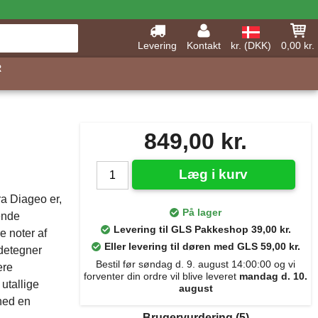
Levering
Kontakt
kr. (DKK)
0,00 kr.
R
849,00 kr.
Læg i kurv
ra Diageo er,
På lager
ende
Levering til GLS Pakkeshop 39,00 kr.
e noter af
Eller levering til døren med GLS 59,00 kr.
ndetegner
Bestil før søndag d. 9. august 14:00:00 og vi
ere
forventer din ordre vil blive leveret
mandag d. 10.
 utallige
august
dhed en
Brugervurdering
(5)