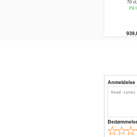
70 c
På 
939,
Anmeldelse
Bedømmels