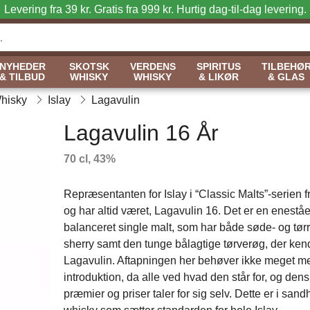
Levering fra 39 kr. Gratis fra 999 kr.
Hurtig dag-til-dag levering.
NYHEDER
SKOTSK
VERDENS
SPIRITUS
TILBEHØ
& TILBUD
WHISKY
WHISKY
& LIKØR
& GLAS
Whisky
Islay
Lagavulin
Lagavulin 16 År
70 cl, 43%
Repræsentanten for Islay i “Classic Malts”-serien f
og har altid været, Lagavulin 16. Det er en enestå
balanceret single malt, som har både søde- og tørr
sherry samt den tunge bålagtige tørverøg, der ke
Lagavulin. Aftapningen her behøver ikke meget m
introduktion, da alle ved hvad den står for, og dens
præmier og priser taler for sig selv. Dette er i san