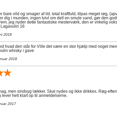
 bare vild og smager af ild. total kraftfuld, tilpas meget røg, (a
r dig i munden, ingen tvivl om det! en smule vand, gør den go
rem. jeg nyder dette fantastiske mesterværk, den er virkelig voks
e Lagavulin 16
ni 2018
d hvad den står for Ville det være en stor hjælp med noget mer
vulin whisky i gave
anuar 2018
smag, men sindsyg lækker. Skal nydes og ikke drikkes. Røg-efte
 lever helt klart op til anmeldelserne.
bruar 2017