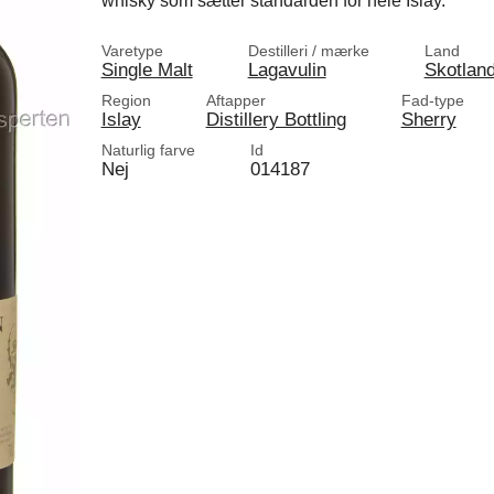
whisky som sætter standarden for hele Islay.
Varetype
Destilleri / mærke
Land
Single Malt
Lagavulin
Skotlan
Region
Aftapper
Fad-type
Islay
Distillery Bottling
Sherry
Naturlig farve
Id
Nej
014187