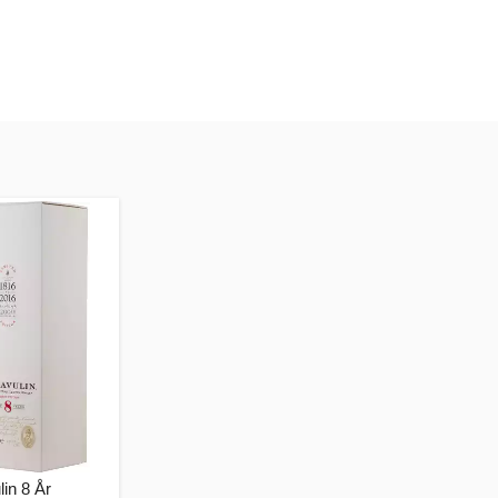
in 8 År