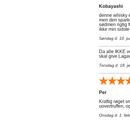
Kobayashi
denne whisky er
men den sparke
sødmen rigtig f
ikke min sidst
Søndag d. 10. ju
Da alle IKKE ve
skal give Laga
Torsdag d. 18. j
Per
Kraftig røget 
uovertruffen, og
Onsdag d. 1. fe