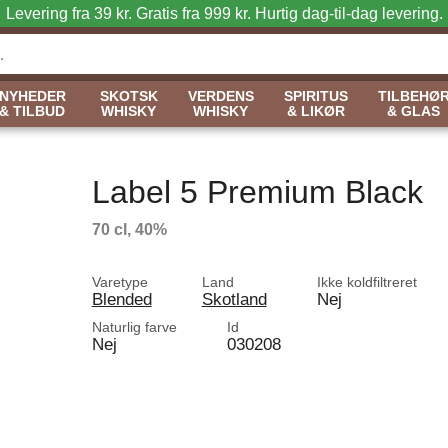
Levering fra 39 kr. Gratis fra 999 kr.
Hurtig dag-til-dag levering.
NYHEDER
SKOTSK
VERDENS
SPIRITUS
TILBEHØ
& TILBUD
WHISKY
WHISKY
& LIKØR
& GLAS
Label 5 Premium Black
70 cl, 40%
Varetype
Land
Ikke koldfiltreret
Blended
Skotland
Nej
Naturlig farve
Id
Nej
030208