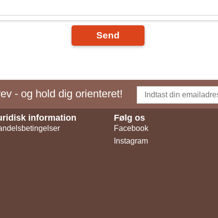
Send
v - og hold dig orienteret!
uridisk information
Følg os
ndelsbetingelser
Facebook
Instagram