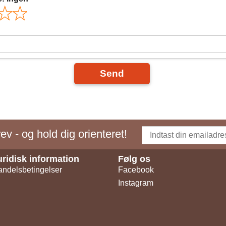
Send
v - og hold dig orienteret!
uridisk information
Følg os
ndelsbetingelser
Facebook
Instagram