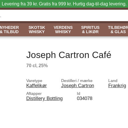
Levering fra 39 kr. Gratis fra 999 kr.
Hurtig dag-til-dag levering.
NYHEDER
SKOTSK
VERDENS
SPIRITUS
TILBEHØ
& TILBUD
WHISKY
WHISKY
& LIKØR
& GLAS
Joseph Cartron Café
70 cl, 25%
Varetype
Destilleri / mærke
Land
Kaffelikør
Joseph Cartron
Frankrig
Aftapper
Id
Distillery Bottling
034078