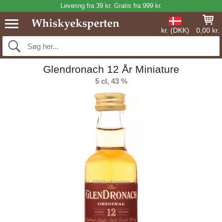
Levering fra 39 kr. Gratis fra 999 kr.
kr. (DKK)
0,00 kr.
Glendronach 12 År Miniature
5 cl, 43 %