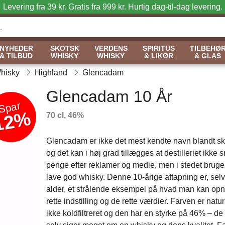
Levering fra 39 kr. Gratis fra 999 kr.
Hurtig dag-til-dag levering.
NYHEDER
SKOTSK
VERDENS
SPIRITUS
TILBEHØ
& TILBUD
WHISKY
WHISKY
& LIKØR
& GLAS
Whisky
Highland
Glencadam
Glencadam 10 År
Spar
12%
70 cl, 46%
Glencadam er ikke det mest kendte navn blandt sk
og det kan i høj grad tillægges at destilleriet ikke 
penge efter reklamer og medie, men i stedet bruge
lave god whisky. Denne 10-årige aftapning er, selv
alder, et strålende eksempel på hvad man kan op
rette indstilling og de rette værdier. Farven er natur
ikke koldfiltreret og den har en styrke på 46% – de t