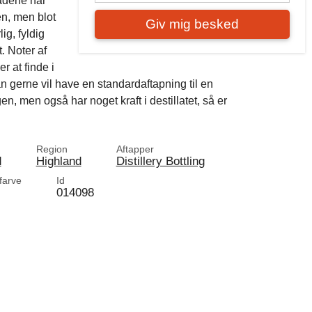
Fadene har
n, men blot
Giv mig besked
ig, fyldig
. Noter af
r at finde i
 gerne vil have en standardaftapning til en
en, men også har noget kraft i destillatet, så er
Region
Aftapper
d
Highland
Distillery Bottling
 farve
Id
014098