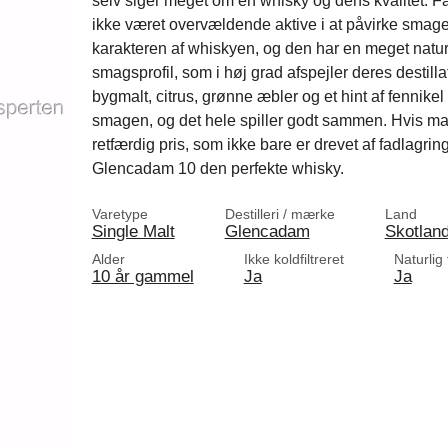
selv siger meget om en whisky og dens kvalitet. 
ikke været overvældende aktive i at påvirke smage
karakteren af whiskyen, og den har en meget naturl
smagsprofil, som i høj grad afspejler deres destillat
bygmalt, citrus, grønne æbler og et hint af fennikel e
smagen, og det hele spiller godt sammen. Hvis man
retfærdig pris, som ikke bare er drevet af fadlagring
Glencadam 10 den perfekte whisky.
Varetype
Destilleri / mærke
Land
Single Malt
Glencadam
Skotlan
Alder
Ikke koldfiltreret
Naturlig
10 år gammel
Ja
Ja