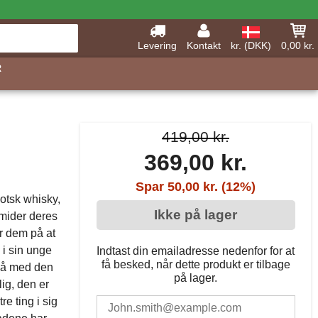
Levering
Kontakt
kr. (DKK)
0,00 kr.
R
419,00 kr.
369,00 kr.
Spar 50,00 kr. (12%)
otsk whisky,
Ikke på lager
smider deres
r dem på at
 i sin unge
Indtast din emailadresse nedenfor for at
få besked, når dette produkt er tilbage
nå med den
på lager.
lig, den er
re ting i sig