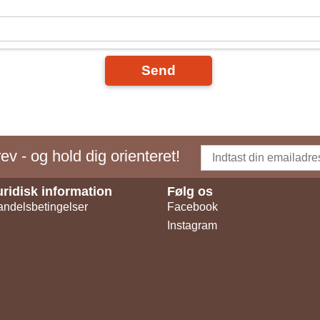
Send
v - og hold dig orienteret!
uridisk information
Følg os
ndelsbetingelser
Facebook
Instagram