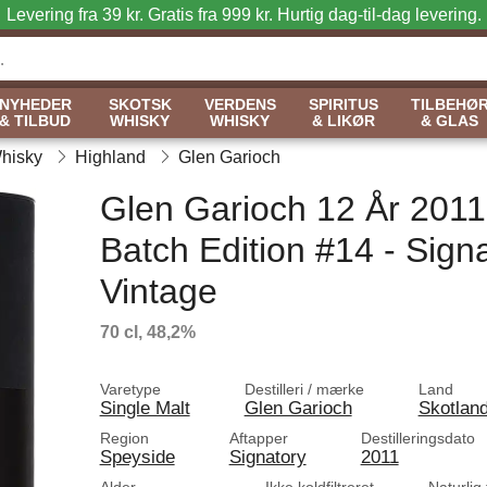
Levering fra 39 kr. Gratis fra 999 kr.
Hurtig dag-til-dag levering.
NYHEDER
SKOTSK
VERDENS
SPIRITUS
TILBEHØ
& TILBUD
WHISKY
WHISKY
& LIKØR
& GLAS
Whisky
Highland
Glen Garioch
Glen Garioch 12 År 2011
Batch Edition #14 - Sign
Vintage
70 cl, 48,2%
Varetype
Destilleri / mærke
Land
Single Malt
Glen Garioch
Skotlan
Region
Aftapper
Destilleringsdato
Speyside
Signatory
2011