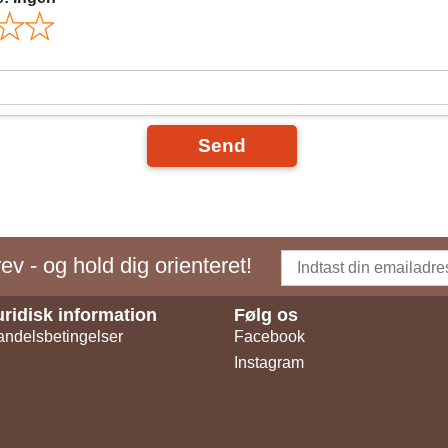
Send
v - og hold dig orienteret!
uridisk information
Følg os
ndelsbetingelser
Facebook
Instagram