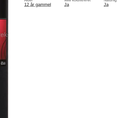
Alder
Ikke koldfiltreret
Naturlig
12 år gammel
Ja
Ja