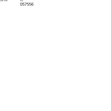
 farve
Id
057556