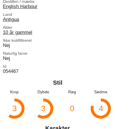
Destilleri / mærke
English Harbour
Land
Antigua
Alder
10 år gammel
Ikke koldfiltreret
Nej
Naturlig farve
Nej
Id
054467
Stil
Krop
Dybde
Røg
Sødme
3
3
0
4
Karakter