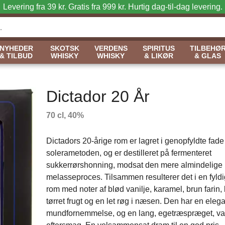
Levering fra 39 kr. Gratis fra 999 kr.
Hurtig dag-til-dag levering.
NYHEDER
SKOTSK
VERDENS
SPIRITUS
TILBEHØ
& TILBUD
WHISKY
WHISKY
& LIKØR
& GLAS
Dictador 20 År
70 cl, 40%
Dictadors 20-årige rom er lagret i genopfyldte fa
solerametoden, og er destilleret på fermenteret
sukkerrørshonning, modsat den mere almindelige
melasseproces. Tilsammen resulterer det i en fyldi
rom med noter af blød vanilje, karamel, brun farin, 
tørret frugt og en let røg i næsen. Den har en elega
mundfornemmelse, og en lang, egetræspræget, v