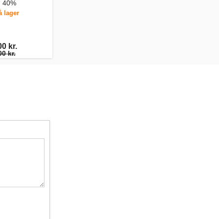
, 40%
å lager
0 kr.
0 kr.