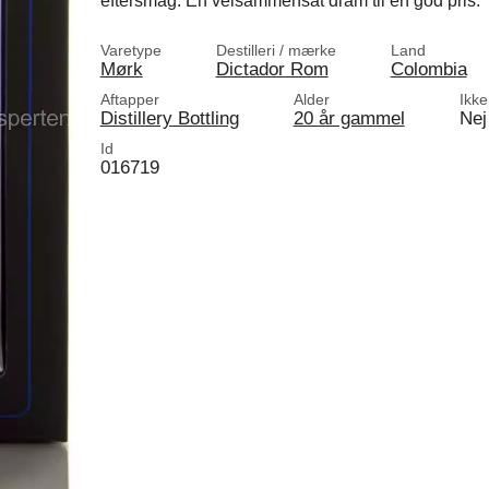
eftersmag. En velsammensat dram til en god pris.
Varetype
Destilleri / mærke
Land
Mørk
Dictador Rom
Colombia
Aftapper
Alder
Ikke
Distillery Bottling
20 år gammel
Nej
Id
016719