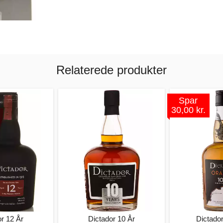
Relaterede produkter
Spar
30,00 kr.
or 12 År
Dictador 10 År
Dictado