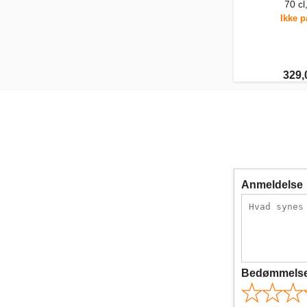
70 c
Ikke p
329,
Anmeldelse
Bedømmels