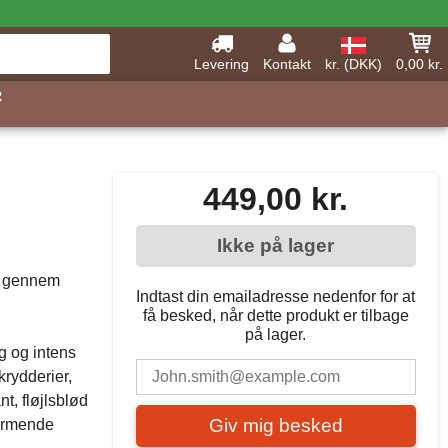
Levering
Kontakt
kr. (DKK)
0,00 kr.
R
449,00 kr.
Ikke på lager
de gennem
Indtast din emailadresse nedenfor for at
få besked, når dette produkt er tilbage
på lager.
g og intens
krydderier,
nt, fløjlsblød
Giv mig besked
armende