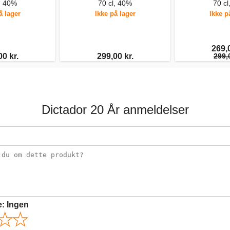
l, 40%
70 cl, 40%
70 cl
å lager
Ikke på lager
Ikke p
269,0
00 kr.
299,00 kr.
299,0
Dictador 20 År anmeldelser
e:
Ingen