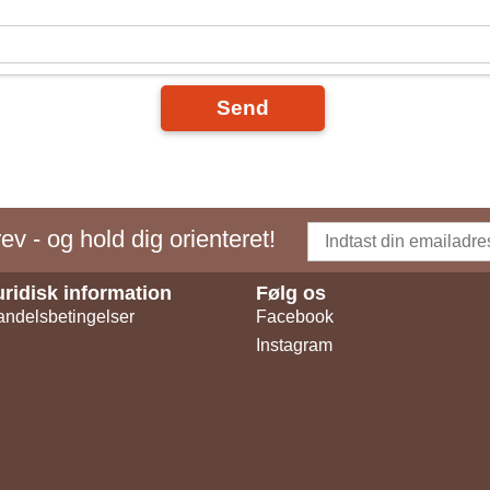
Send
v - og hold dig orienteret!
uridisk information
Følg os
ndelsbetingelser
Facebook
Instagram