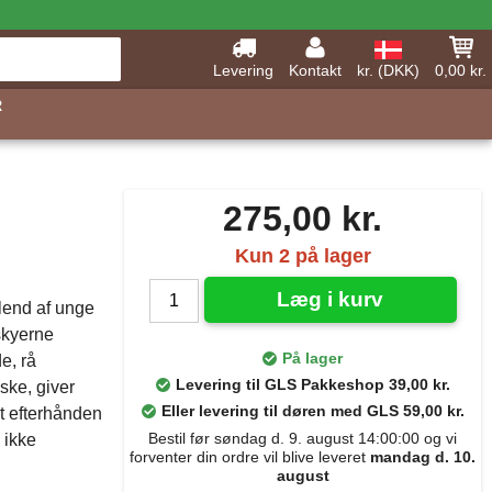
Levering
Kontakt
kr. (DKK)
0,00 kr.
R
275,00 kr.
Kun 2 på lager
Læg i kurv
blend af unge
skyerne
På lager
e, rå
Levering til GLS Pakkeshop 39,00 kr.
ske, giver
Eller levering til døren med GLS 59,00 kr.
t efterhånden
Bestil før søndag d. 9. august 14:00:00 og vi
 ikke
forventer din ordre vil blive leveret
mandag d. 10.
august