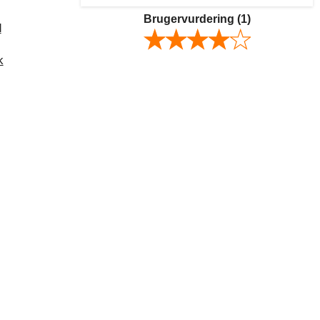
Brugervurdering
(1)
d
k