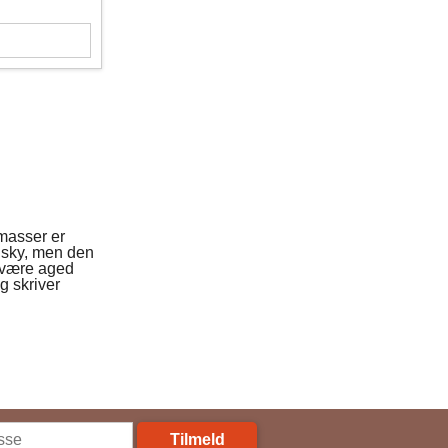
 masser er
hisky, men den
t være aged
g skriver
Tilmeld