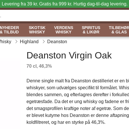
Levering fra 39 kr. Gratis fra 999 kr.
Hurtig dag-til-dag levering.
NYHEDER
SKOTSK
VERDENS
SPIRITUS
TILBEHØ
& TILBUD
WHISKY
WHISKY
& LIKØR
& GLAS
Whisky
Highland
Deanston
Deanston Virgin Oak
70 cl, 46,3%
Denne single malt fra Deanston destilleriet er en 
whiskyer, som udvælges specifikt til formålet. Whi
blendes sammen, og efterlagres derefter i forkulled
egetræsfade. Da det er ung whisky og fadene er fri
det smagsprofilen kraftige noter af egetræ. Som de
er blevet kutyme hos Deanston er denne aftapning
koldfiltreret, og har en styrke på 46,3%.