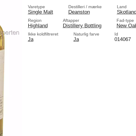
Varetype
Destilleri / mærke
Land
Single Malt
Deanston
Skotlan
Region
Aftapper
Fad-type
Highland
Distillery Bottling
New Oa
Ikke koldfiltreret
Naturlig farve
Id
Ja
Ja
014067