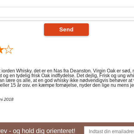
Send
t iorden Whisky. det er en Nas fra Deanston. Virgin Oak er sød,
gt og en tydelig frisk Oak indflydelse. Det dejlig, Frisk og ung w
kan lære os alle, at en god whisky ikke nødvendigvis behøver a
eller 15 år osv. en kæmpe fornøjelse, nyder den lige nu mens je
ni 2018
v - og hold dig orienteret!