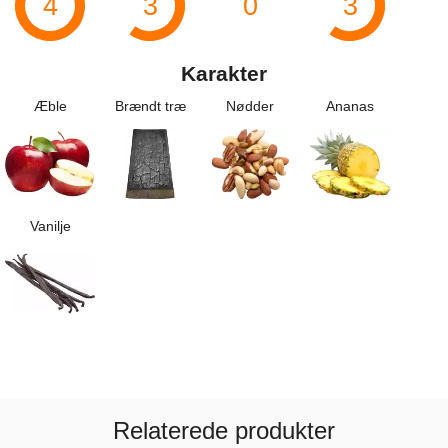
4
3
0
3
Karakter
Æble
Brændt træ
Nødder
Ananas
Vanilje
Relaterede produkter