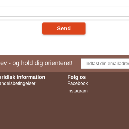
Send
v - og hold dig orienteret!
uridisk information
Følg os
ndelsbetingelser
Facebook
Instagram