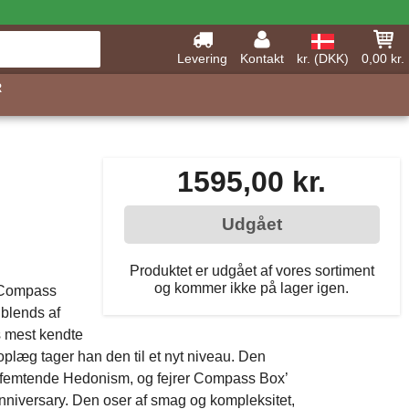
Levering
Kontakt
kr. (DKK)
0,00 kr.
R
1595,00 kr.
Udgået
Produktet er udgået af vores sortiment
og kommer ikke på lager igen.
 Compass
blends af
s mest kendte
plæg tager han den til et nyt niveau. Den
femtende Hedonism, og fejrer Compass Box’
niversary. Den oser af smag og kompleksitet,