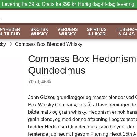
Levering fra 39 kr. Gratis fra 999 kr.
Hurtig dag-til-dag levering.
NYHEDER
SKOTSK
VERDENS
SPIRITUS
TILBEHØ
& TILBUD
WHISKY
WHISKY
& LIKØR
& GLAS
sky
Compass Box Blended Whisky
Compass Box Hedonism
Quindecimus
70 cl, 46%
John Glaser, grundlægger og master blender ved
Box Whisky Company, forstår at lave fremragende 
både malt- og grain whisky. Hedonism er nok han
grain blend, og med denne aftapning i begrænset o
hedder Hedonism Quindecimus, som betyder den 
femtende jubilæum, ligesom Flaming Heart 15th An