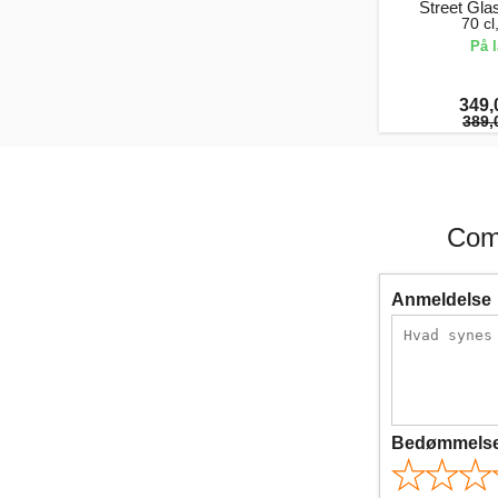
Street Gl
70 c
På 
349,
389,
Com
Anmeldelse
Bedømmels