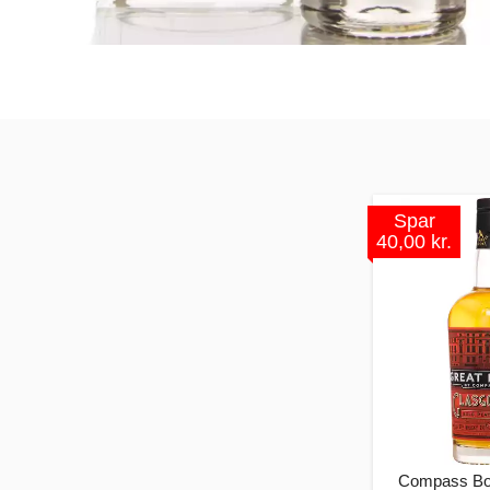
Spar
40,00 kr.
Compass Bo