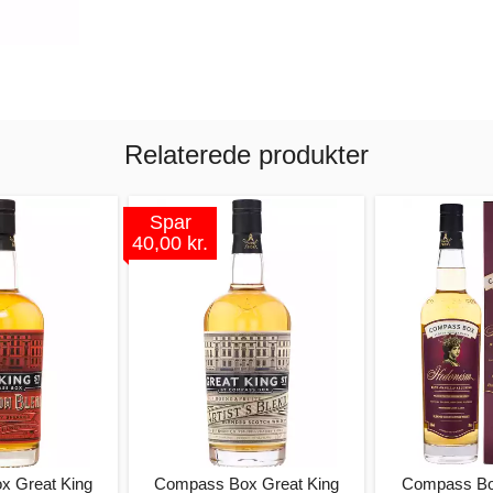
Relaterede produkter
Spar
40,00 kr.
x Great King
Compass Box Great King
Compass Bo