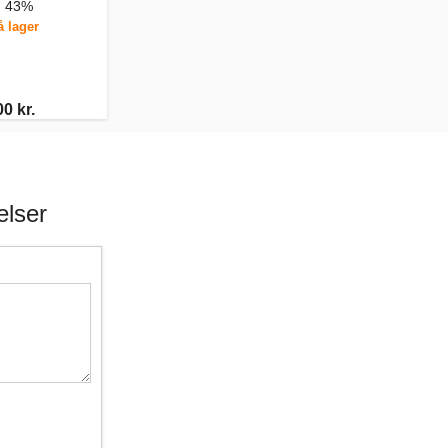
, 43%
å lager
0 kr.
lser