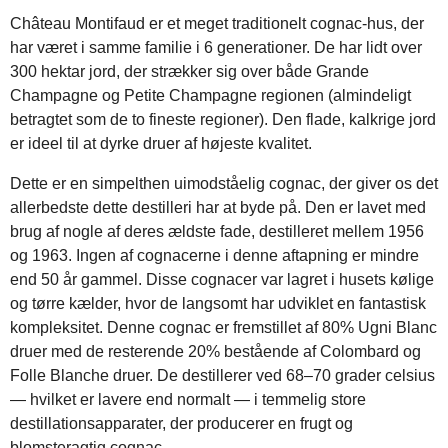
Château Montifaud er et meget traditionelt cognac-hus, der
har været i samme familie i 6 generationer. De har lidt over
300 hektar jord, der strækker sig over både Grande
Champagne og Petite Champagne regionen (almindeligt
betragtet som de to fineste regioner). Den flade, kalkrige jord
er ideel til at dyrke druer af højeste kvalitet.
Dette er en simpelthen uimodståelig cognac, der giver os det
allerbedste dette destilleri har at byde på. Den er lavet med
brug af nogle af deres ældste fade, destilleret mellem 1956
og 1963. Ingen af cognacerne i denne aftapning er mindre
end 50 år gammel. Disse cognacer var lagret i husets kølige
og tørre kælder, hvor de langsomt har udviklet en fantastisk
kompleksitet. Denne cognac er fremstillet af 80% Ugni Blanc
druer med de resterende 20% bestående af Colombard og
Folle Blanche druer. De destillerer ved 68–70 grader celsius
— hvilket er lavere end normalt — i temmelig store
destillationsapparater, der producerer en frugt og
blomsteragtig cognac.