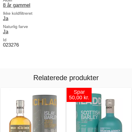
Alder
8 år gammel
Ikke koldfiltreret
Ja
Naturlig farve
Ja
Id
023276
Relaterede produkter
Spar
50,00 kr.