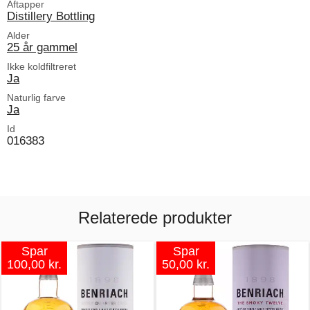
Aftapper
Distillery Bottling
Alder
25 år gammel
Ikke koldfiltreret
Ja
Naturlig farve
Ja
Id
016383
Relaterede produkter
Spar
Spar
100,00 kr.
50,00 kr.