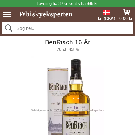
Levering fra 39 kr. Gratis fra 999 kr.
kr. (DKK)
0,00 kr.
BenRiach 16 År
70 cl, 43 %