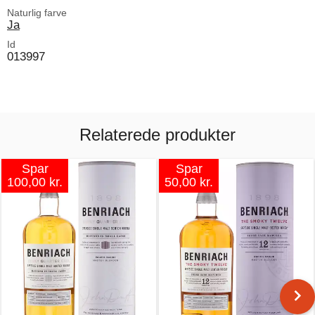
Naturlig farve
Ja
Id
013997
Relaterede produkter
Spar
Spar
100,00 kr.
50,00 kr.