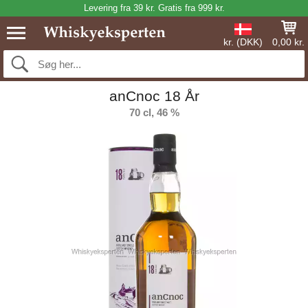
Levering fra 39 kr. Gratis fra 999 kr.
kr. (DKK)
0,00 kr.
anCnoc 18 År
70 cl, 46 %